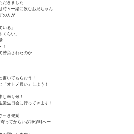
ただきました
は時々一緒に飲むお兄ちゃん
ずの方が
ている」
トくらい」
活
・！！
て苦労されたのか
と書いてもらおう！
と「オトノ買い」しよう！
申し奉り候！
生誕生日会に行ってきます！
さっき発覚
に寄ってからいざ神保町へー