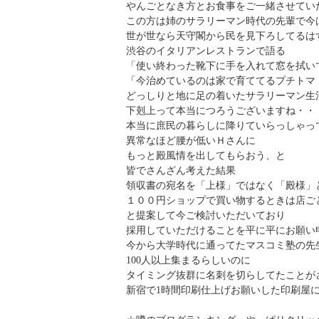
やんごとなき方とお食事をご一緒させてい
この方は姉のサラリーマン時代の先輩で今
世が世なら天守閣から民を見下ろしてるは
渋谷のイタリアンレストランで語る
「使い終わった靴下に手を入れて窓を拭い
「今治めているのは家で育ててるプチトマ
どっしりと地に足の着いたサラリーマン生
下剋上って本当につろうございますね・・
本当に庶民の暮らしに降りていらっしゃっ
異常なほど腰が低いＨさんに
もっと殿風情を出してもらおう、と
皆でさんざん考えた結果
領収書の宛名を「上様」ではなく「殿様」
１００円ショップで買い物するときは店ご
と提案して今ご検討いただいており
採用していただけることを平に平にお願い
今から大学時代に通ってたマスコミ塾の先
100人以上集まるらしいのに
タイミング抜群に名刺を切らしてたことが
新宿で1時間印刷仕上げお願いした印刷屋