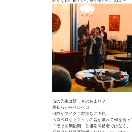
みんな10年前という事が変わったねえー
当の先生は嬉しさのあまり？
最初っからベロベロ
何故かマイク二本持ちに固執
ベロベロな上マイクの音が潰れて何を言っ
『僕は前期後期、と後期高齢者ではなく、