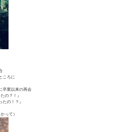
合
ところに
に卒業以来の再会
ったの？！』
ったの！？』
向かって）