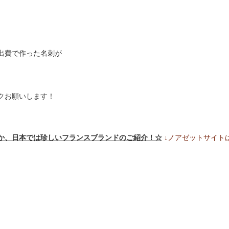
の出費で作った名刺が
クお願いします！
か、日本では珍しいフランスブランドのご紹介！☆
↓ノアゼットサイト