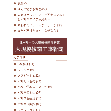
恩師75
やんごとなき方との夜
未来はナウでしょ！ー西新宿グルメ
とパリ祭アイテム紹介ー
疑われているーふなっしーが来訪ー
またパリ行きます！なぜなら！
カテゴリ
B級料理 (11)
ジャンク (9)
ノアゼット (112)
パリたべもの (44)
パリで日本人に会った (9)
パリ季節もの (57)
パリ学生生活 (23)
パリ生活開始 (80)
ファッション (7)