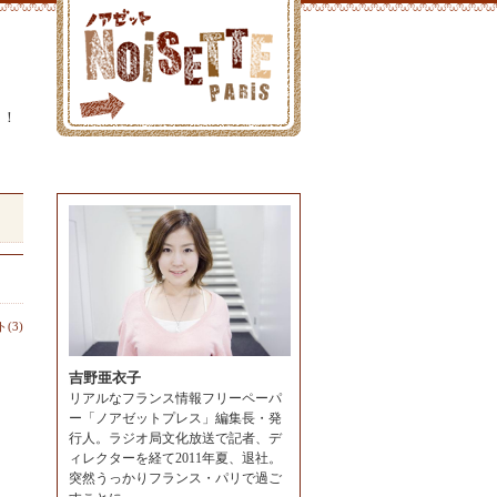
よ！
(3)
吉野亜衣子
リアルなフランス情報フリーペーパ
ー「ノアゼットプレス」編集長・発
行人。ラジオ局文化放送で記者、デ
ィレクターを経て2011年夏、退社。
突然うっかりフランス・パリで過ご