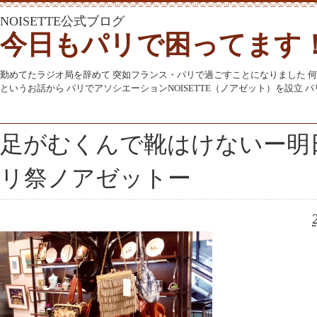
NOISETTE公式ブログ
今日もパリで困ってます
勤めてたラジオ局を辞めて 突如フランス・パリで過ごすことになりました 
というお話から パリでアソシエーションNOISETTE（ノアゼット）を設立
足がむくんで靴はけないー明
リ祭ノアゼットー