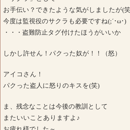
お手伝い？できたような気がしましたが(笑
今度は監視役のサクラも必要ですね(;´･ω･)
・・・盗難防止タグ付けたほうがいいか
しかし許せん！パクった奴が！！（怒）
アイコさん！
パクった盗人に怒りのキスを(笑)
ま、残念なことは今後の教訓として
またいいことありますよ♪
お疲れ様でした～