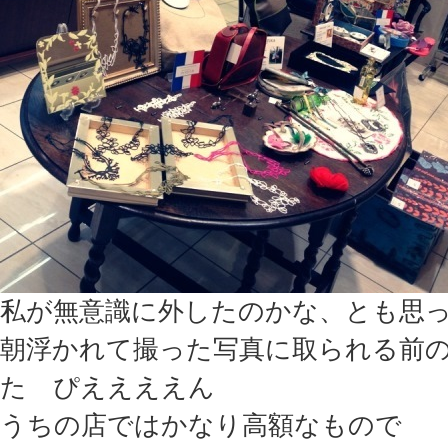
私が無意識に外したのかな、とも思
朝浮かれて撮った写真に取られる前
た ぴええええん
うちの店ではかなり高額なもので