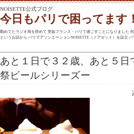
NOISETTE公式ブログ
今日もパリで困ってます
勤めてたラジオ局を辞めて 突如フランス・パリで過ごすことになりました 
というお話から パリでアソシエーションNOISETTE（ノアゼット）を設立
あと１日で３２歳、あと５日
祭ビールシリーズー