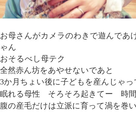
お母さんがカメラのわきで遊んであ
ゃん
おそるべし母テク
全然赤ん坊をあやせないであと
3か月ちょい後に子どもを産んじゃって大
眠れる母性 そろそろ起きてー 時
腹の産毛だけは立派に育って渦を巻