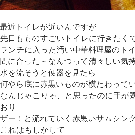
最近トイレが近いんですが
先日もものすごいトイレに行きたく
ランチに入った汚い中華料理屋のト
間に合った～なんつって清々しい気
水を流そうと便器を見たら
何やら底に赤黒いものが横たわって
なんじゃこりゃ、と思ったのに手が
おり
ザー！と流れていく赤黒いサムシ
これはもしかして