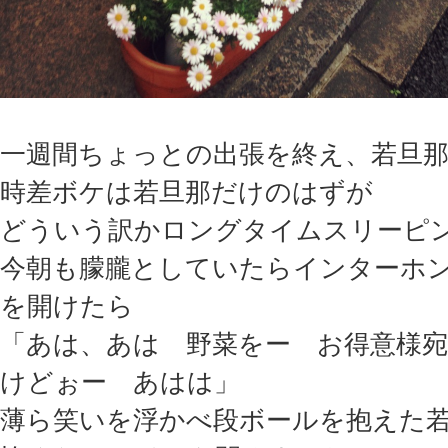
一週間ちょっとの出張を終え、若旦
時差ボケは若旦那だけのはずが
どういう訳かロングタイムスリーピ
今朝も朦朧としていたらインターホ
を開けたら
「あは、あは 野菜をー お得意様
けどぉー あはは」
薄ら笑いを浮かべ段ボールを抱えた