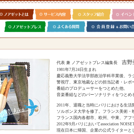
吉野
代表 兼 ノアゼットプレス編集長
1981年7月24日生まれ
慶応義塾大学法学部政治学科卒業後、ラ
警視庁、東京地裁などの担当記者・レポ
番組のプロデューサーをつとめた他、
音楽番組などのパーソナリティをつとめ
2011年、退職と当時にパリにおける生活
ソルボンヌ大学を修了。フランス美術・
フランス国内各都市、欧州、中東、アフリ
2012年9月パリにおいて
association N
現在日本に帰国、企業の公式ライターと