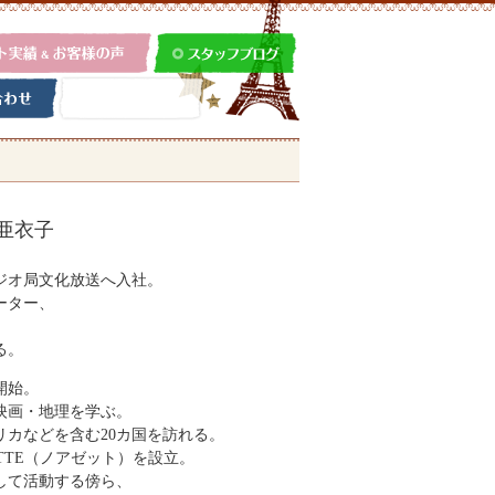
亜衣子
ジオ局文化放送へ入社。
ーター、
る。
開始。
映画・地理を学ぶ。
カなどを含む20カ国を訪れる。
OISETTE（ノアゼット）
を設立。
して活動する傍ら、