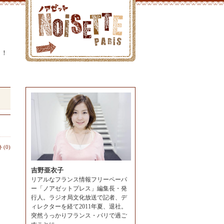
よ！
(0)
吉野亜衣子
リアルなフランス情報フリーペーパ
ー「ノアゼットプレス」編集長・発
行人。ラジオ局文化放送で記者、デ
ィレクターを経て2011年夏、退社。
突然うっかりフランス・パリで過ご