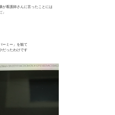
嬢が看護師さんに言ったことには
だ」
バーミー」を観て
やだったわけです