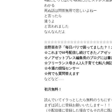
4歳にとってはいい映画だけどストレス過
わかる
死ぬ話は問答無用で悲しいよねー
と言ったら
違うよ
と言われました
なんなんだよ
☆☆☆☆☆☆☆☆☆☆☆☆☆☆☆☆☆☆☆☆
吉野亜衣子「毎日パリで困ってました？！
☆これまで60号配信し続けてきた
ノアゼッ
☆ノアゼットプレス編集長のブログには書
☆フリーランス母さん2人子育て七転八倒
☆今週の煩悩センサー
☆何でも質問答えます
などなど......
初月無料！
読んでいてイラっとしたら無料のうちに
まずは試しに登録お願いいたします～！！
（※配信後に登録した場合でもその月に既