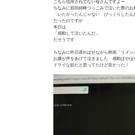
こちら信用されてない母さんですよー
ちなみに前回綿棒つっこみで泣いた際のお
「いたかったんじゃない びっくりしたん
だったのですが
本日は
「感動して泣いたんだ」
だそうです
ちなみに昨日遅ればせながら映画「リメン
お嬢が声をあげて泣きました 感動ほやほ
ドライな奴だと思ってたけど良かった！