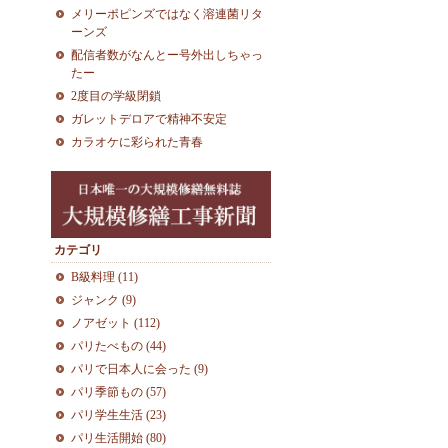
メリーポピンズではなく溶連菌リタ
ーンズ
配信者数がなんとー号外出しちゃっ
たー
2度目の学級閉鎖
ガレットデロアで精神不安定
カラオケに彩られた青春
カテゴリ
B級料理 (11)
ジャンク (9)
ノアゼット (112)
パリたべもの (44)
パリで日本人に会った (9)
パリ季節もの (57)
パリ学生生活 (23)
パリ生活開始 (80)