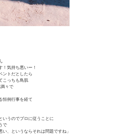
ん
す！気持ち悪いー！
ベントだとしたら
てこっちも鳥肌
感満々で
る恒例行事を経て
というのでプロに従うことに
うで
悪い、というならそれは問題ですね」