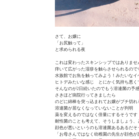
さて、お嬢に
「お尻触って」
と求められる夜
これは変わったスキンシップではありませ
痒いて広がった湿疹を触らさせられるので
水族館でお魚を触ってみよう！みたいなイ
ヒトデみたいな感じ とにかく気持ち悪く
そんなのが2日続いたのでもう溶連菌の予
さきほど病院行ってきましたら
のどに綿棒を突っ込まれてお嬢がブチ切れ
溶連菌が居なくなっていないことが判明
薬を変えるのではなく倍量にするそうです
耐性菌のことも考えて、そうしましょう、
顔色が悪いというのも溶連菌あるあるだそ
「お母さんではなく幼稚園の先生が顔色が