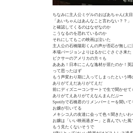
ちなみに主人公ミゲルのおばあちゃん(太目
「あいちゃんはあんなこと言わない？？」
と確認してくるのはなぜなのか
こうなるのを恐れているのか
それにしてもこの映画は泣いた
主人公の石橋陽彩くんの声が否応が無しに
本場バージョンよりはるかにぐさぐさ来た
ピクサーのアメリカの方々も
あああ！日本にこんな逸材が居たのか！英
って思ったはず
もう声変わり期に入ってしまったという噂
ありがてえだありがてえだ
前にディズニーコンサートで生で聞かせて
ありがてえありがてえなんまんだぶー
Spotifyで石橋君のリメンバーミーを聞
お嬢が引いてる
メキシコ人の友達に会って色々聞きたいわ
お嬢は「いい映画過ぎー」と喜んでいた風
もう見たくないそうで