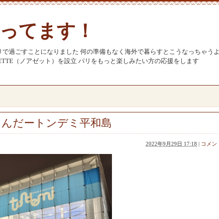
ってます！
リで過ごすことになりました 何の準備もなく海外で暮らすとこうなっちゃう
SETTE（ノアゼット）を設立 パリをもっと楽しみたい方の応援をします
るんだートンデミ平和島
2022年9月29日 17:18
|
コメント