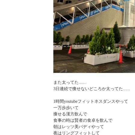
また太ってた......
3日連続で痩せないどころか太ってた......
1時間youtubeフィットネスダンスやって
一万歩歩いて
痩せる漢方飲んで
食事の時は賢者の食卓を飲んで
朝はレッツ美バディやって
夜はリングフィットして