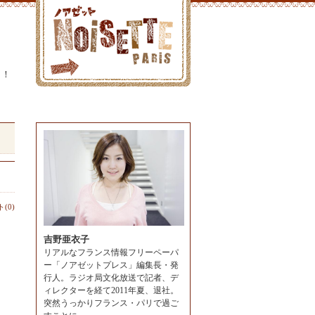
よ！
(0)
吉野亜衣子
リアルなフランス情報フリーペーパ
ー「ノアゼットプレス」編集長・発
行人。ラジオ局文化放送で記者、デ
ィレクターを経て2011年夏、退社。
突然うっかりフランス・パリで過ご