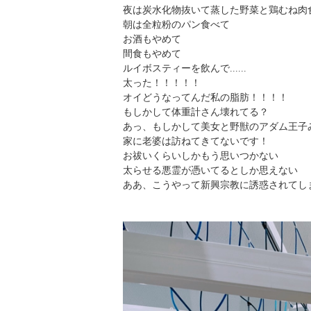
夜は炭水化物抜いて蒸した野菜と鶏むね肉
朝は全粒粉のパン食べて
お酒もやめて
間食もやめて
ルイボスティーを飲んで......
太った！！！！！
オイどうなってんだ私の脂肪！！！！
もしかして体重計さん壊れてる？
あっ、もしかして美女と野獣のアダム王子
家に老婆は訪ねてきてないです！
お祓いくらいしかもう思いつかない
太らせる悪霊が憑いてるとしか思えない
ああ、こうやって新興宗教に誘惑されてし