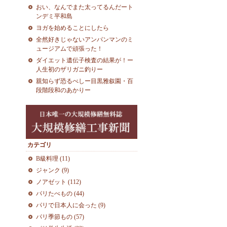
おい、なんでまた太ってるんだート
ンデミ平和島
ヨガを始めることにしたら
全然好きじゃないアンパンマンのミ
ュージアムで頑張った！
ダイエット遺伝子検査の結果が！ー
人生初のザリガニ釣りー
親知らず恐るべしー目黒雅叙園・百
段階段和のあかりー
カテゴリ
B級料理 (11)
ジャンク (9)
ノアゼット (112)
パリたべもの (44)
パリで日本人に会った (9)
パリ季節もの (57)